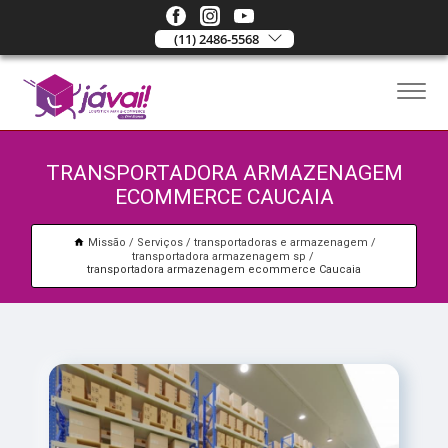
(11) 2486-5568
TRANSPORTADORA ARMAZENAGEM
ECOMMERCE CAUCAIA
Missão
Serviços
transportadoras e armazenagem
transportadora armazenagem sp
transportadora armazenagem ecommerce Caucaia