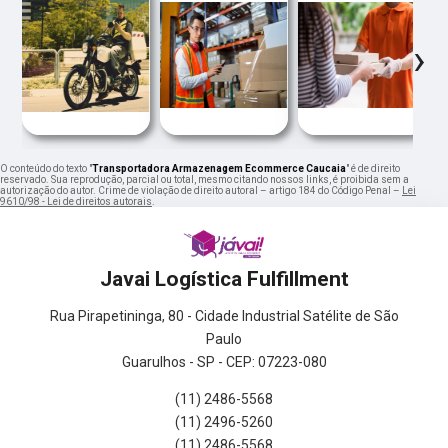
‹
›
O conteúdo do texto "
Transportadora Armazenagem Ecommerce Caucaia
" é de direito
reservado. Sua reprodução, parcial ou total, mesmo citando nossos links, é proibida sem a
autorização do autor. Crime de violação de direito autoral – artigo 184 do Código Penal –
Lei
9610/98 - Lei de direitos autorais
.
Javai Logística Fulfillment
Rua Pirapetininga, 80 - Cidade Industrial Satélite de São
Paulo
Guarulhos - SP - CEP: 07223-080
(11) 2486-5568
(11) 2496-5260
(11) 2486-5568