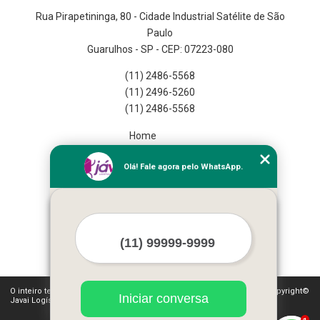
Rua Pirapetininga, 80 - Cidade Industrial Satélite de São
Paulo
Guarulhos - SP - CEP: 07223-080
(11) 2486-5568
(11) 2496-5260
(11) 2486-5568
Home
Empresa
Olá! Fale agora pelo WhatsApp.
Missão
Serviços
Contato
Mapa do site
Mais Serviços
O inteiro teor deste site está sujeito à proteção de direitos autorais. Copyright©
Iniciar conversa
Javai Logística Fulfillment (Lei 9610 de 19/02/1998)