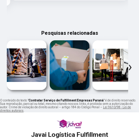
Pesquisas relacionadas
‹
›
O conteúdo do texto "
Contratar Serviço de Fulfillment Empresas Paraná
" é de direito reservado.
Sua reprodução, parcial ou total, mesmo citando nossos links, é proibida sem a autorização do
autor. Crime de violação de direito autoral – artigo 184 do Código Penal –
Lei 9610/98 - Lei de
direitos autorais
.
Javai Logística Fulfillment