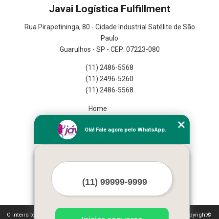
Javai Logística Fulfillment
Rua Pirapetininga, 80 - Cidade Industrial Satélite de São
Paulo
Guarulhos - SP - CEP: 07223-080
(11) 2486-5568
(11) 2496-5260
(11) 2486-5568
Home
Empresa
Olá! Fale agora pelo WhatsApp.
Missão
Serviços
Contato
Mapa do site
Mais Serviços
O inteiro teor deste site está sujeito à proteção de direitos autorais. Copyright©