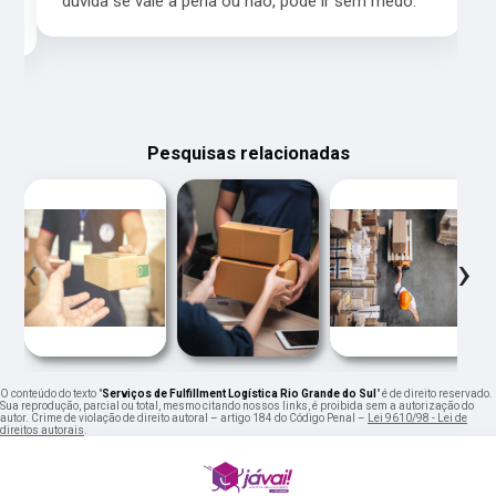
a,
dúvida se vale à pena ou não, pode ir sem medo.
Pesquisas relacionadas
‹
›
O conteúdo do texto "
Serviços de Fulfillment Logística Rio Grande do Sul
" é de direito reservado.
Sua reprodução, parcial ou total, mesmo citando nossos links, é proibida sem a autorização do
autor. Crime de violação de direito autoral – artigo 184 do Código Penal –
Lei 9610/98 - Lei de
direitos autorais
.