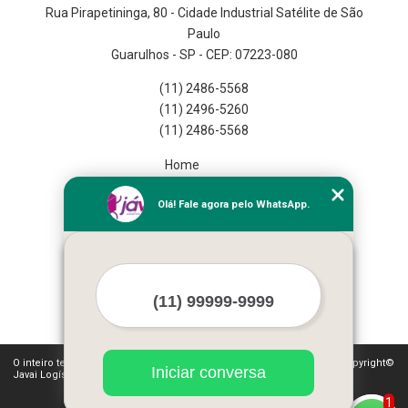
Rua Pirapetininga, 80 - Cidade Industrial Satélite de São
Paulo
Guarulhos - SP - CEP: 07223-080
(11) 2486-5568
(11) 2496-5260
(11) 2486-5568
Home
Empresa
Olá! Fale agora pelo WhatsApp.
Missão
Serviços
Contato
Mapa do site
Mais Serviços
O inteiro teor deste site está sujeito à proteção de direitos autorais. Copyright©
Iniciar conversa
Javai Logística Fulfillment (Lei 9610 de 19/02/1998)
1