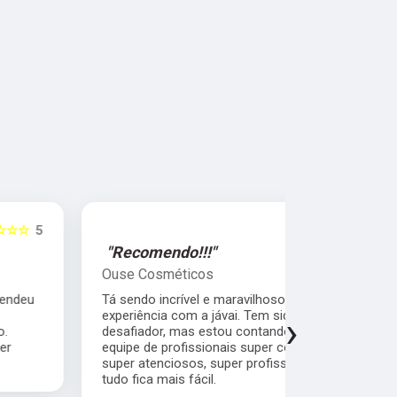
☆☆☆☆☆
5
"Recomendo!!!"
"Super R
Ouse Cosméticos
Sandra Pe
Tá sendo incrível e maravilhoso a minha
Quero agrad
experiência com a jávai. Tem sido muito
comprometi
›
desafiador, mas estou contando com uma
cliente pr
equipe de profissionais super competentes,
com quem fi
super atenciosos, super profissionais...então
bom atendim
tudo fica mais fácil.
empresa.Con
cliente.