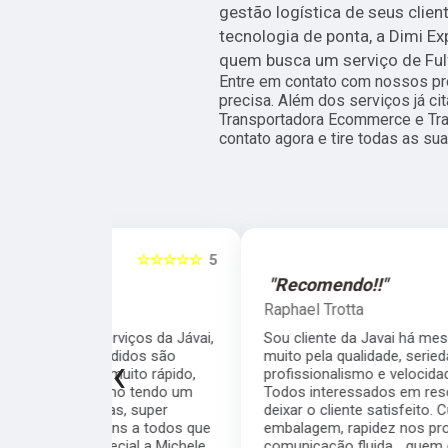
gestão logística de seus clie
tecnologia de ponta, a Dimi Ex
quem busca um serviço de Fulf
Entre em contato com nossos pro
precisa. Além dos serviços já c
Transportadora Ecommerce e Tr
contato agora e tire todas as s
☆☆☆☆☆
5
☆☆☆☆☆
"Recomendo!!"
Raphael Trotta
viços da Jávai,
Sou cliente da Javai há meses e recomendo
didos são
muito pela qualidade, seriedade,
‹
ito rápido,
profissionalismo e velocidade da equipe.
ho tendo um
Todos interessados em resolver as coisas e
, super
deixar o cliente satisfeito. Cuidado com a
s a todos que
embalagem, rapidez nos processos,
ial a Michele
comunicação fluida... quem está na dúvida se