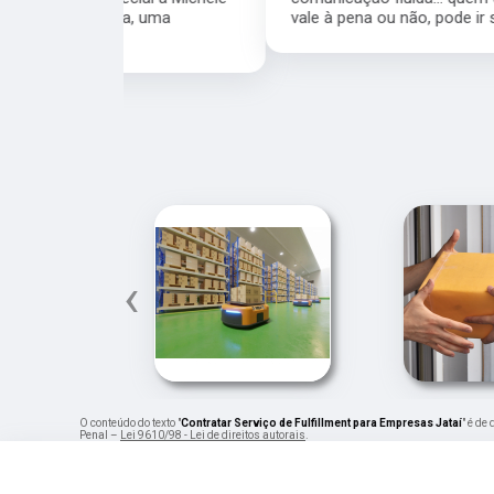
a, uma
vale à pena ou não, pode ir sem medo.
‹
O conteúdo do texto "
Contratar Serviço de Fulfillment para Empresas Jataí
" é de
Penal –
Lei 9610/98 - Lei de direitos autorais
.