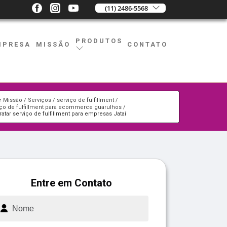
(11) 2486-5568
PRODUTOS
MPRESA
MISSÃO
CONTATO
Missão
Serviços
serviço de fulfillment
iço de fulfillment para ecommerce guarulhos
ratar serviço de fulfillment para empresas Jataí
Entre em Contato