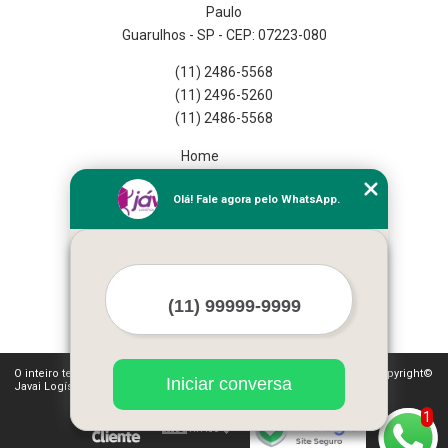
Paulo
Guarulhos - SP - CEP: 07223-080
(11) 2486-5568
(11) 2496-5260
(11) 2486-5568
Home
Empresa
Olá! Fale agora pelo WhatsApp.
Missão
Serviços
Contato
Mapa do site
Mais Serviços
O inteiro teor deste site está sujeito à proteção de direitos autorais. Copyright©
Iniciar conversa
Javai Logística Fulfillment (Lei 9610 de 19/02/1998)
1