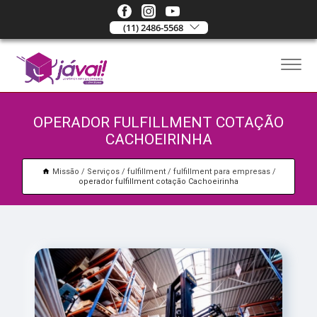
(11) 2486-5568
OPERADOR FULFILLMENT COTAÇÃO
CACHOEIRINHA
Missão
Serviços
fulfillment
fulfillment para empresas
operador fulfillment cotação Cachoeirinha