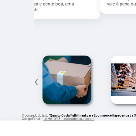
a, uma
vale à pena ou não, pode ir sem medo.
‹
O conteúdo do texto "
Quanto Custa Fulfillment para Ecommerce Itapecerica da S
Código Penal –
Lei 9610/98 - Lei de direitos autorais
.