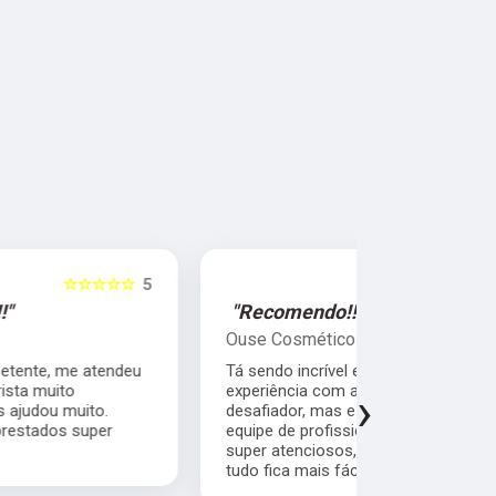
☆☆☆☆☆
5
"Recomendo!!!"
"Super R
Ouse Cosméticos
Sandra Pe
Tá sendo incrível e maravilhoso a minha
Quero agrad
experiência com a jávai. Tem sido muito
comprometi
›
desafiador, mas estou contando com uma
cliente pr
equipe de profissionais super competentes,
com quem fi
super atenciosos, super profissionais...então
bom atendim
tudo fica mais fácil.
empresa.Con
cliente.