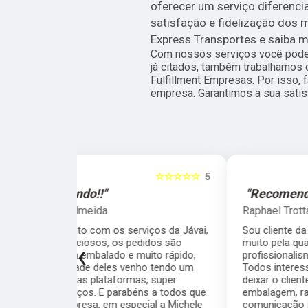
oferecer um serviço diferenci
satisfação e fidelização dos
Express Transportes e saiba m
Com nossos serviços você pode 
já citados, também trabalhamos
Fulfillment Empresas. Por isso,
empresa. Garantimos a sua satis
☆☆☆☆☆
5
☆☆☆☆☆
"Recomendo!!"
Raphael Trotta
viços da Jávai,
Sou cliente da Javai há meses e recomendo
didos são
muito pela qualidade, seriedade,
‹
ito rápido,
profissionalismo e velocidade da equipe.
ho tendo um
Todos interessados em resolver as coisas e
, super
deixar o cliente satisfeito. Cuidado com a
s a todos que
embalagem, rapidez nos processos,
ial a Michele
comunicação fluida... quem está na dúvida se