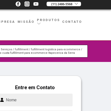
(11) 2486-5568
PRODUTOS
MPRESA
MISSÃO
CONTATO
Serviços
fulfillment
fulfillment logística para ecommerce
o custa fulfillment para ecommerce Itapecerica da Serra
Entre em Contato