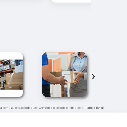
›
da sem a autorização do autor. Crime de violação de direito autoral – artigo 184 do