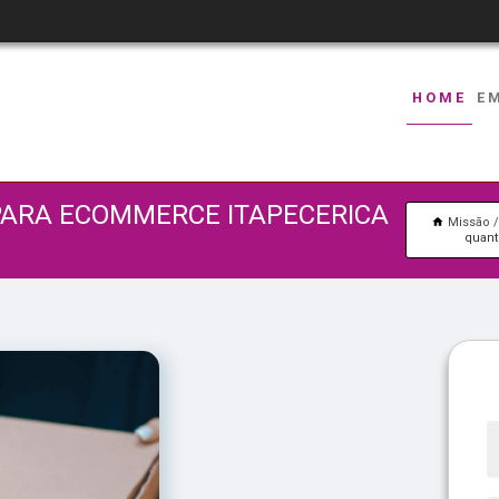
HOME
E
PARA ECOMMERCE ITAPECERICA
Missão
quant