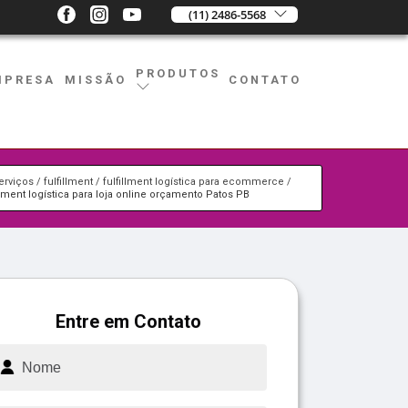
(11) 2486-5568
PRODUTOS
MPRESA
MISSÃO
CONTATO
erviços
fulfillment
fulfillment logística para ecommerce
illment logística para loja online orçamento Patos PB
Entre em Contato