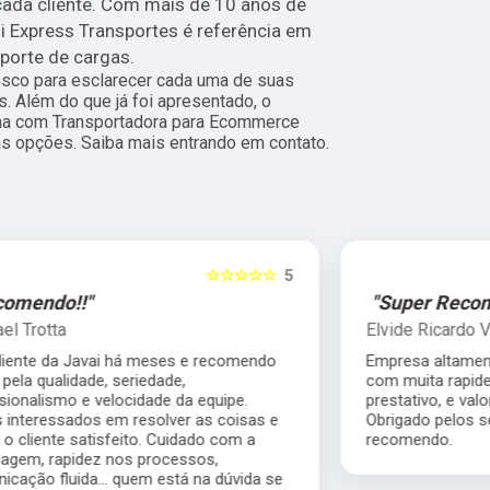
cada cliente. Com mais de 10 anos de
i Express Transportes é referência em
sporte de cargas.
nosco para esclarecer cada uma de suas
. Além do que já foi apresentado, o
a com Transportadora para Ecommerce
ras opções. Saiba mais entrando em contato.
5
☆☆☆☆☆
5
"Super Recomendo!!!"
Elvide Ricardo Vitorino
Empresa altamente competente, me atendeu
com muita rapidez, motorista muito
prestativo, e valor que nos ajudou muito.
Obrigado pelos serviços prestados super
recomendo.