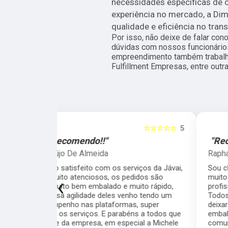
necessidades específicas de 
experiência no mercado, a Dim
qualidade e eficiência no tran
Por isso, não deixe de falar co
dúvidas com nossos funcionários
empreendimento também trabalh
Fulfillment Empresas, entre out
☆☆☆☆☆
5
☆☆☆☆☆
"Recomendo!!"
Raphael Trotta
viços da Jávai,
Sou cliente da Javai há meses e recomendo
didos são
muito pela qualidade, seriedade,
‹
ito rápido,
profissionalismo e velocidade da equipe.
ho tendo um
Todos interessados em resolver as coisas e
, super
deixar o cliente satisfeito. Cuidado com a
s a todos que
embalagem, rapidez nos processos,
ial a Michele
comunicação fluida... quem está na dúvida se