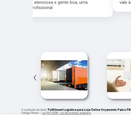
a, uma
vale à pena ou não, pode ir sem medo.
‹
O conteúdo do texto "
Fulfillment Logística para Loja Online Orçamento Patos PB
Código Penal –
Lei 9610/98 - Lei de direitos autorais
.