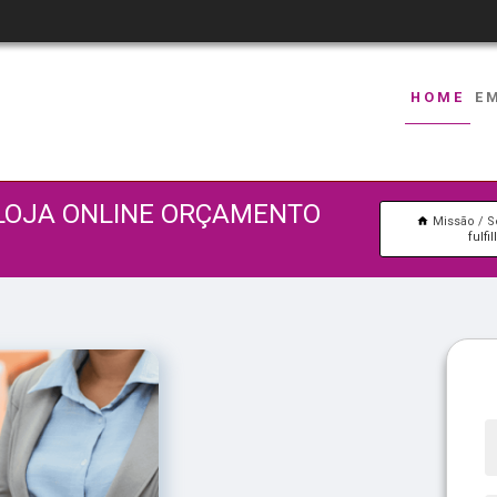
HOME
E
 LOJA ONLINE ORÇAMENTO
Missão
S
fulf