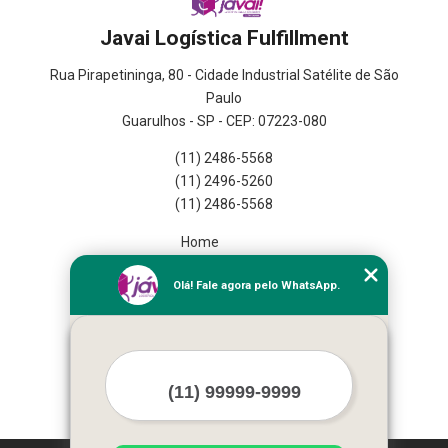
Javai Logística Fulfillment
Rua Pirapetininga, 80 - Cidade Industrial Satélite de São
Paulo
Guarulhos - SP - CEP: 07223-080
(11) 2486-5568
(11) 2496-5260
(11) 2486-5568
Home
Empresa
Olá! Fale agora pelo WhatsApp.
Missão
Serviços
Contato
Mapa do site
Mais Serviços