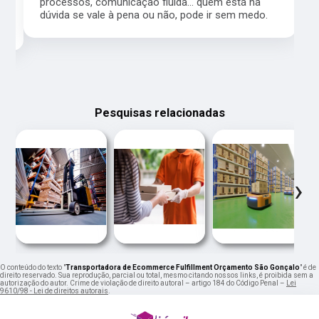
processos, comunicação fluida... quem está na
a,
dúvida se vale à pena ou não, pode ir sem medo.
Pesquisas relacionadas
‹
›
O conteúdo do texto "
Transportadora de Ecommerce Fulfillment Orçamento São Gonçalo
" é de
direito reservado. Sua reprodução, parcial ou total, mesmo citando nossos links, é proibida sem a
autorização do autor. Crime de violação de direito autoral – artigo 184 do Código Penal –
Lei
9610/98 - Lei de direitos autorais
.