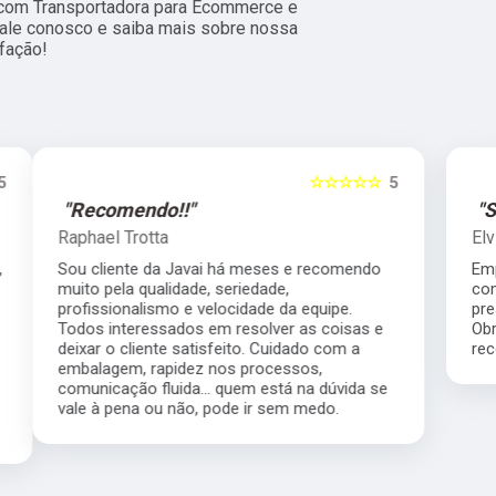
 com Transportadora para Ecommerce e
 fale conosco e saiba mais sobre nossa
fação!
5
☆☆☆☆☆
5
"Super Recomendo!!!"
Elvide Ricardo Vitorino
Empresa altamente competente, me atendeu
com muita rapidez, motorista muito
prestativo, e valor que nos ajudou muito.
Obrigado pelos serviços prestados super
recomendo.