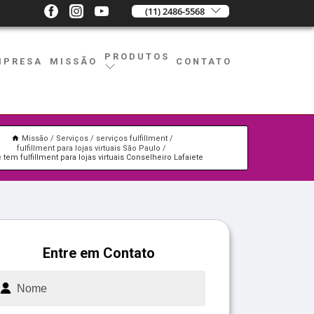
(11) 2486-5568
PRODUTOS
MPRESA
MISSÃO
CONTATO
Missão
Serviços
serviços fulfillment
fulfillment para lojas virtuais São Paulo
tem fulfillment para lojas virtuais Conselheiro Lafaiete
Entre em Contato