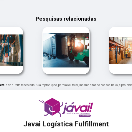
Pesquisas relacionadas
iete
" é de direito reservado. Sua reprodução, parcial ou total, mesmo citando nossos links, é proibid
Javai Logística Fulfillment