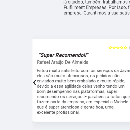
já citados, também trabalhamos
Fulfillment Empresas. Por isso,
empresa. Garantimos a sua satis
☆☆☆☆☆
5
☆☆☆☆☆
"Recomendo!!"
Raphael Trotta
viços da Jávai,
Sou cliente da Javai há meses e recomendo
didos são
muito pela qualidade, seriedade,
‹
ito rápido,
profissionalismo e velocidade da equipe.
ho tendo um
Todos interessados em resolver as coisas e
, super
deixar o cliente satisfeito. Cuidado com a
s a todos que
embalagem, rapidez nos processos,
ial a Michele
comunicação fluida... quem está na dúvida se
a, uma
vale à pena ou não, pode ir sem medo.