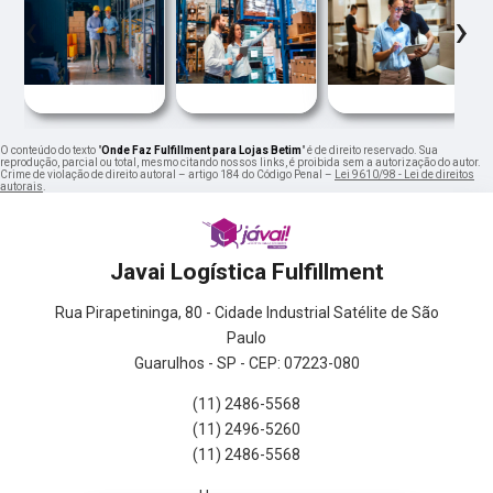
‹
›
O conteúdo do texto "
Onde Faz Fulfillment para Lojas Betim
" é de direito reservado. Sua
reprodução, parcial ou total, mesmo citando nossos links, é proibida sem a autorização do autor.
Crime de violação de direito autoral – artigo 184 do Código Penal –
Lei 9610/98 - Lei de direitos
autorais
.
Javai Logística Fulfillment
Rua Pirapetininga, 80 - Cidade Industrial Satélite de São
Paulo
Guarulhos - SP - CEP: 07223-080
(11) 2486-5568
(11) 2496-5260
(11) 2486-5568