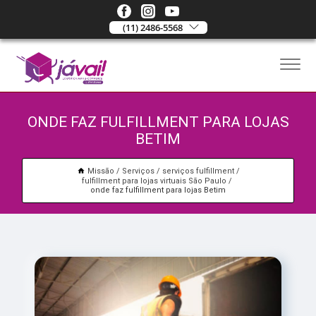
(11) 2486-5568
ONDE FAZ FULFILLMENT PARA LOJAS
BETIM
Missão
Serviços
serviços fulfillment
fulfillment para lojas virtuais São Paulo
onde faz fulfillment para lojas Betim