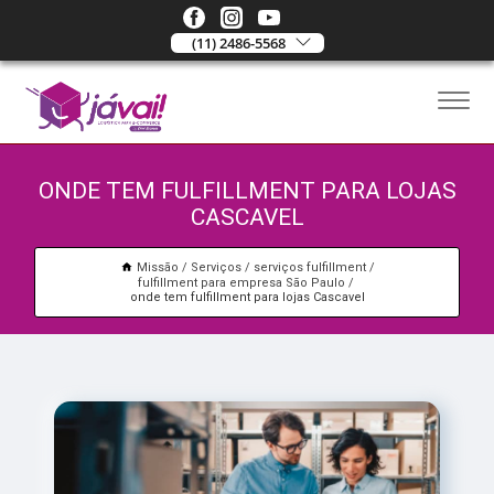
(11) 2486-5568
ONDE TEM FULFILLMENT PARA LOJAS
CASCAVEL
Missão
Serviços
serviços fulfillment
fulfillment para empresa São Paulo
onde tem fulfillment para lojas Cascavel