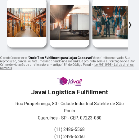
‹
›
O conteúdo do texto "
Onde Tem Fulfillment para Lojas Cascavel
" é de direito reservado. Sua
reprodução, parcial ou total, mesmo citando nossos links, é proibida sem a autorização do autor.
Crime de violação de direito autoral – artigo 184 do Código Penal –
Lei 9610/98 - Lei de direitos
autorais
.
Javai Logística Fulfillment
Rua Pirapetininga, 80 - Cidade Industrial Satélite de São
Paulo
Guarulhos - SP - CEP: 07223-080
(11) 2486-5568
(11) 2496-5260