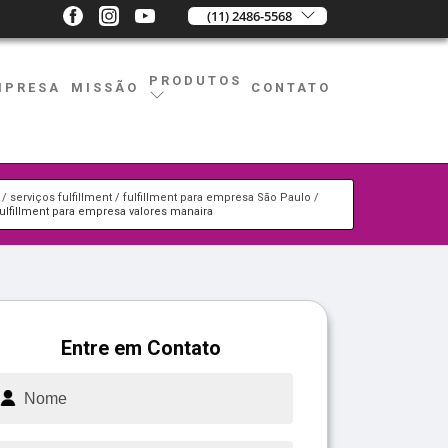
(11) 2486-5568
PRODUTOS
MPRESA
MISSÃO
CONTATO
serviços fulfillment
fulfillment para empresa São Paulo
fulfillment para empresa valores manaira
Entre em Contato