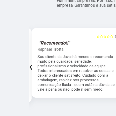
Fulfillment Empresas. Por isso,
empresa. Garantimos a sua satis
☆☆☆☆☆
5
☆☆☆☆☆
"Recomendo!!"
Raphael Trotta
viços da Jávai,
Sou cliente da Javai há meses e recomendo
didos são
muito pela qualidade, seriedade,
‹
ito rápido,
profissionalismo e velocidade da equipe.
ho tendo um
Todos interessados em resolver as coisas e
, super
deixar o cliente satisfeito. Cuidado com a
s a todos que
embalagem, rapidez nos processos,
ial a Michele
comunicação fluida... quem está na dúvida se
a, uma
vale à pena ou não, pode ir sem medo.