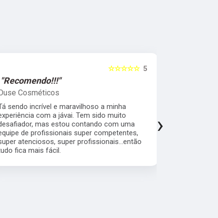
☆☆☆☆☆
5
"Recomendo!!!"
"Super R
Ouse Cosméticos
Sandra Pe
Tá sendo incrível e maravilhoso a minha
Quero agrad
experiência com a jávai. Tem sido muito
comprometi
›
desafiador, mas estou contando com uma
cliente pr
equipe de profissionais super competentes,
com quem fi
super atenciosos, super profissionais...então
bom atendim
tudo fica mais fácil.
empresa.Con
cliente.