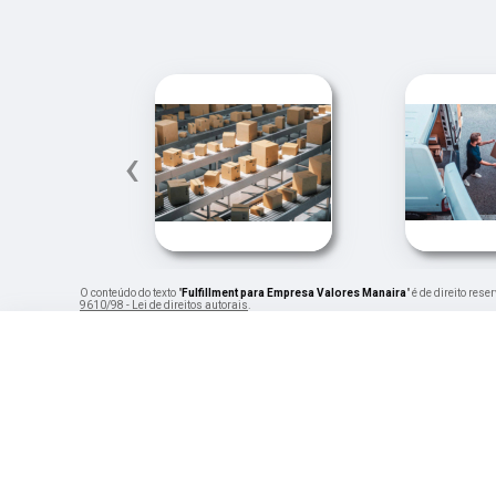
‹
O conteúdo do texto "
Fulfillment para Empresa Valores Manaira
" é de direito res
9610/98 - Lei de direitos autorais
.