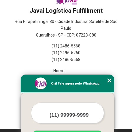
Javai Logística Fulfillment
Rua Pirapetininga, 80 - Cidade Industrial Satélite de São
Paulo
Guarulhos - SP - CEP: 07223-080
(11) 2486-5568
(11) 2496-5260
(11) 2486-5568
Home
Empresa
Olá! Fale agora pelo WhatsApp.
Missão
Serviços
Contato
Mapa do site
Mais Serviços