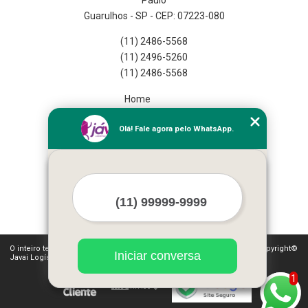
Guarulhos - SP - CEP: 07223-080
(11) 2486-5568
(11) 2496-5260
(11) 2486-5568
Home
Empresa
Olá! Fale agora pelo WhatsApp.
Missão
Serviços
Contato
Mapa do site
Mais Serviços
O inteiro teor deste site está sujeito à proteção de direitos autorais. Copyright©
Iniciar conversa
Javai Logística Fulfillment (Lei 9610 de 19/02/1998)
1