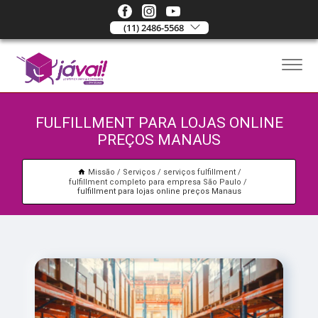
(11) 2486-5568
FULFILLMENT PARA LOJAS ONLINE
PREÇOS MANAUS
Missão
Serviços
serviços fulfillment
fulfillment completo para empresa São Paulo
fulfillment para lojas online preços Manaus