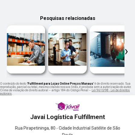
Pesquisas relacionadas
‹
›
O conteúdo do texto "
Fulfillment para Lojas Online Preços Manaus
" é de direito reservado. Sua
reprodução, parcial ou total, mesmo citando nossos links, é proibida sem a autorização do autor.
Crime de violação de direito autoral – artigo 184 do Código Penal –
Lei 9610/98 - Lei de direitos
autorais
.
Javai Logística Fulfillment
Rua Pirapetininga, 80 - Cidade Industrial Satélite de São
Paulo