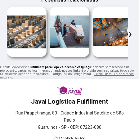
‹
›
O conteúdo do texto "
Fulfillment para Loja Valores Nova Iguaçu
" é de direito reservado. Sua
reprodução, parcial ou total, mesmo citando nossos links, é proibida sem a autorização do autor.
Crime de violação de direito autoral – artigo 184 do Código Penal –
Lei 9610/98 - Lei de direitos
autorais
.
Javai Logística Fulfillment
Rua Pirapetininga, 80 - Cidade Industrial Satélite de São
Paulo
Guarulhos - SP - CEP: 07223-080
(11) 2486-5568