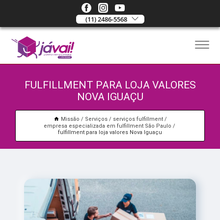
(11) 2486-5568
FULFILLMENT PARA LOJA VALORES
NOVA IGUAÇU
Missão
Serviços
serviços fulfillment
empresa especializada em fulfillment São Paulo
fulfillment para loja valores Nova Iguaçu