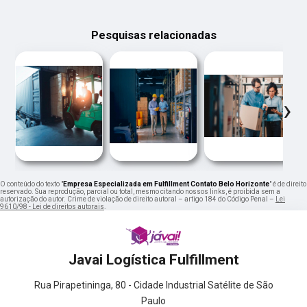
Pesquisas relacionadas
‹
›
O conteúdo do texto "
Empresa Especializada em Fulfillment Contato Belo Horizonte
" é de direito
reservado. Sua reprodução, parcial ou total, mesmo citando nossos links, é proibida sem a
autorização do autor. Crime de violação de direito autoral – artigo 184 do Código Penal –
Lei
9610/98 - Lei de direitos autorais
.
Javai Logística Fulfillment
Rua Pirapetininga, 80 - Cidade Industrial Satélite de São
Paulo