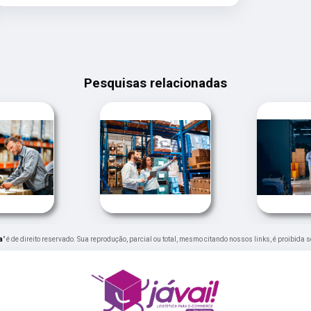
Pesquisas relacionadas
a
" é de direito reservado. Sua reprodução, parcial ou total, mesmo citando nossos links, é proibida 