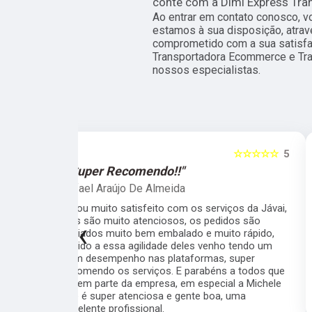
conte com a Dimi Express Tra
Ao entrar em contato conosco, v
estamos à sua disposição, atra
comprometido com a sua satisf
Transportadora Ecommerce e Tr
nossos especialistas.
☆☆☆☆☆
5
☆☆☆☆☆
"Recomendo!!"
Raphael Trotta
viços da Jávai,
Sou cliente da Javai há meses e recomendo
didos são
muito pela qualidade, seriedade,
‹
ito rápido,
profissionalismo e velocidade da equipe.
ho tendo um
Todos interessados em resolver as coisas e
, super
deixar o cliente satisfeito. Cuidado com a
s a todos que
embalagem, rapidez nos processos,
ial a Michele
comunicação fluida... quem está na dúvida se
a, uma
vale à pena ou não, pode ir sem medo.