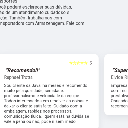
nsportes.
ocê poderá esclarecer suas dúvidas,
vés de um atendimento cuidadoso e
ação. Também trabalhamos com
ansportadora com Armazenagem. Fale com
5
☆☆☆☆☆
5
"Super Recomendo!!!"
Elvide Ricardo Vitorino
Empresa altamente competente, me atendeu
com muita rapidez, motorista muito
prestativo, e valor que nos ajudou muito.
Obrigado pelos serviços prestados super
recomendo.