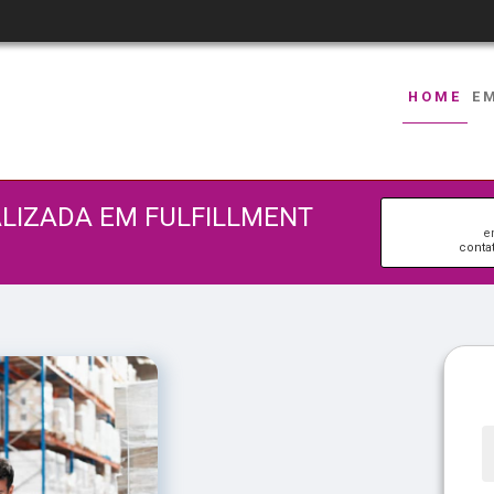
HOME
E
LIZADA EM FULFILLMENT
e
conta