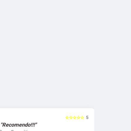
☆☆☆☆☆
5
"Recomendo!!!"
"Super R