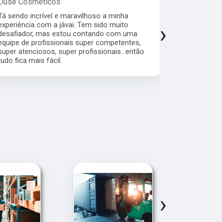
Ouse Cosméticos
Sandra Pe
Tá sendo incrível e maravilhoso a minha
Quero agrad
experiência com a jávai. Tem sido muito
comprometi
›
desafiador, mas estou contando com uma
cliente pr
equipe de profissionais super competentes,
com quem fi
super atenciosos, super profissionais...então
bom atendim
tudo fica mais fácil.
empresa.Con
cliente.
›