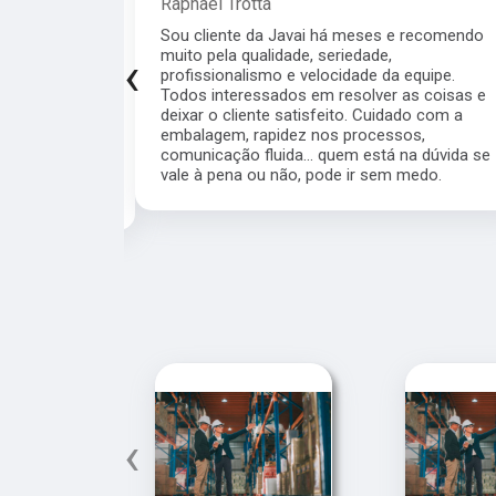
Raphael Trotta
viços da Jávai,
Sou cliente da Javai há meses e recomendo
didos são
muito pela qualidade, seriedade,
‹
ito rápido,
profissionalismo e velocidade da equipe.
ho tendo um
Todos interessados em resolver as coisas e
, super
deixar o cliente satisfeito. Cuidado com a
s a todos que
embalagem, rapidez nos processos,
ial a Michele
comunicação fluida... quem está na dúvida se
a, uma
vale à pena ou não, pode ir sem medo.
‹