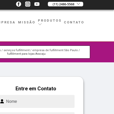
(11) 2486-5568
PRODUTOS
MPRESA
MISSÃO
CONTATO
s
serviços fulfillment
empresa de fulfillment São Paulo
fulfillment para lojas Aracaju
Entre em Contato