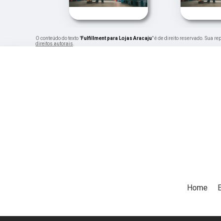
O conteúdo do texto "
Fulfillment para Lojas Aracaju
" é de direito reservado. Sua r
direitos autorais
.
Home