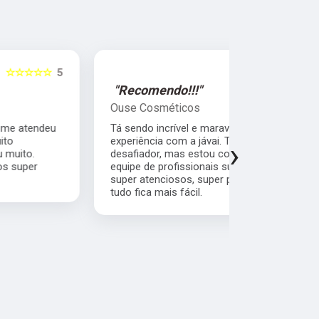
☆☆☆☆☆
5
"Recomendo!!!"
"Super R
Ouse Cosméticos
Sandra Pe
Tá sendo incrível e maravilhoso a minha
Quero agrad
experiência com a jávai. Tem sido muito
comprometi
›
desafiador, mas estou contando com uma
cliente pr
equipe de profissionais super competentes,
com quem fi
super atenciosos, super profissionais...então
bom atendim
tudo fica mais fácil.
empresa.Con
cliente.