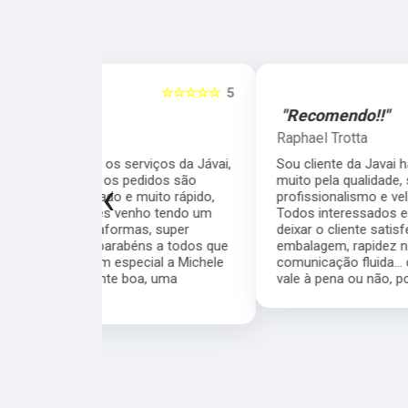
☆☆☆☆☆
5
☆☆☆☆☆
"Recomendo!!"
Raphael Trotta
viços da Jávai,
Sou cliente da Javai há meses e recomendo
didos são
muito pela qualidade, seriedade,
‹
ito rápido,
profissionalismo e velocidade da equipe.
ho tendo um
Todos interessados em resolver as coisas e
, super
deixar o cliente satisfeito. Cuidado com a
s a todos que
embalagem, rapidez nos processos,
ial a Michele
comunicação fluida... quem está na dúvida se
a, uma
vale à pena ou não, pode ir sem medo.