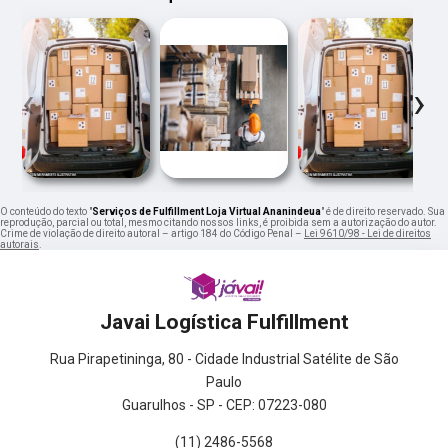
‹
›
O conteúdo do texto "
Serviços de Fulfillment Loja Virtual Ananindeua
" é de direito reservado. Sua
reprodução, parcial ou total, mesmo citando nossos links, é proibida sem a autorização do autor.
Crime de violação de direito autoral – artigo 184 do Código Penal –
Lei 9610/98 - Lei de direitos
autorais
.
Javai Logística Fulfillment
Rua Pirapetininga, 80 - Cidade Industrial Satélite de São
Paulo
Guarulhos - SP - CEP: 07223-080
(11) 2486-5568