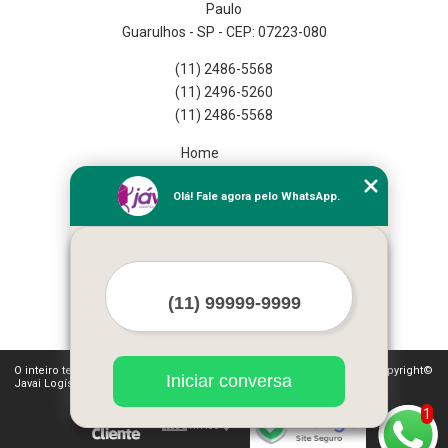
Paulo
Guarulhos - SP - CEP: 07223-080
(11) 2486-5568
(11) 2496-5260
(11) 2486-5568
Home
Empresa
Olá! Fale agora pelo WhatsApp.
Missão
Serviços
Contato
Mapa do site
Mais Serviços
O inteiro teor deste site está sujeito à proteção de direitos autorais. Copyright©
Iniciar conversa
Javai Logística Fulfillment (Lei 9610 de 19/02/1998)
1