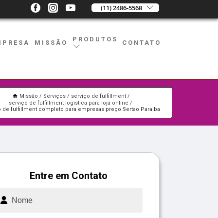
(11) 2486-5568
PRODUTOS
MPRESA
MISSÃO
CONTATO
Missão
Serviços
serviço de fulfillment
serviço de fulfillment logística para loja online
o de fulfillment completo para empresas preço Sertao Paraiba
Entre em Contato