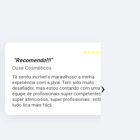
☆☆☆☆☆
5
"Recomendo!!!"
"Super R
Ouse Cosméticos
Sandra Pe
Tá sendo incrível e maravilhoso a minha
Quero agrad
experiência com a jávai. Tem sido muito
comprometi
›
desafiador, mas estou contando com uma
cliente pr
equipe de profissionais super competentes,
com quem fi
super atenciosos, super profissionais...então
bom atendim
tudo fica mais fácil.
empresa.Con
cliente.