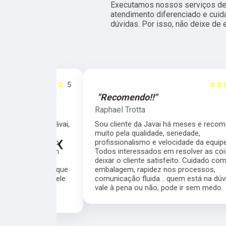
Executamos nossos serviços de 
atendimento diferenciado e cuid
dúvidas. Por isso, não deixe de 
☆☆☆☆☆
5
☆☆☆☆☆
"Recomendo!!"
Raphael Trotta
viços da Jávai,
Sou cliente da Javai há meses e recomendo
didos são
muito pela qualidade, seriedade,
‹
ito rápido,
profissionalismo e velocidade da equipe.
ho tendo um
Todos interessados em resolver as coisas e
, super
deixar o cliente satisfeito. Cuidado com a
s a todos que
embalagem, rapidez nos processos,
ial a Michele
comunicação fluida... quem está na dúvida se
a, uma
vale à pena ou não, pode ir sem medo.