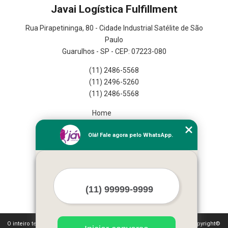
Javai Logística Fulfillment
Rua Pirapetininga, 80 - Cidade Industrial Satélite de São
Paulo
Guarulhos - SP - CEP: 07223-080
(11) 2486-5568
(11) 2496-5260
(11) 2486-5568
Home
Empresa
Olá! Fale agora pelo WhatsApp.
Missão
Serviços
Contato
Mapa do site
Mais Serviços
O inteiro teor deste site está sujeito à proteção de direitos autorais. Copyright©