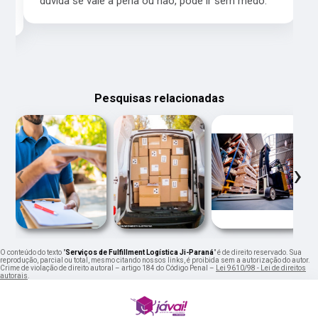
a,
dúvida se vale à pena ou não, pode ir sem medo.
Pesquisas relacionadas
‹
›
O conteúdo do texto "
Serviços de Fulfillment Logística Ji-Paraná
" é de direito reservado. Sua
reprodução, parcial ou total, mesmo citando nossos links, é proibida sem a autorização do autor.
Crime de violação de direito autoral – artigo 184 do Código Penal –
Lei 9610/98 - Lei de direitos
autorais
.