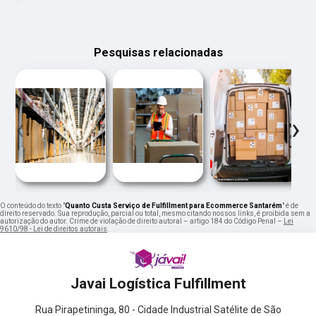
Pesquisas relacionadas
‹
›
O conteúdo do texto "
Quanto Custa Serviço de Fulfillment para Ecommerce Santarém
" é de
direito reservado. Sua reprodução, parcial ou total, mesmo citando nossos links, é proibida sem a
autorização do autor. Crime de violação de direito autoral – artigo 184 do Código Penal –
Lei
9610/98 - Lei de direitos autorais
.
Javai Logística Fulfillment
Rua Pirapetininga, 80 - Cidade Industrial Satélite de São