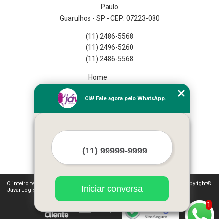
Paulo
Guarulhos - SP - CEP: 07223-080
(11) 2486-5568
(11) 2496-5260
(11) 2486-5568
Home
Empresa
Olá! Fale agora pelo WhatsApp.
Missão
Serviços
Contato
Mapa do site
Mais Serviços
O inteiro teor deste site está sujeito à proteção de direitos autorais. Copyright©
Iniciar conversa
Javai Logística Fulfillment (Lei 9610 de 19/02/1998)
1