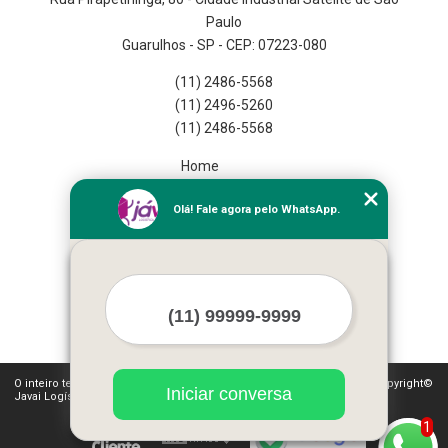
Paulo
Guarulhos - SP - CEP: 07223-080
(11) 2486-5568
(11) 2496-5260
(11) 2486-5568
Home
Empresa
Olá! Fale agora pelo WhatsApp.
Missão
Serviços
Contato
Mapa do site
Mais Serviços
O inteiro teor deste site está sujeito à proteção de direitos autorais. Copyright©
Iniciar conversa
Javai Logística Fulfillment (Lei 9610 de 19/02/1998)
1