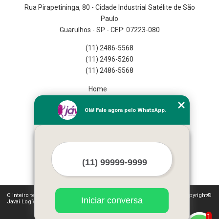
Rua Pirapetininga, 80 - Cidade Industrial Satélite de São
Paulo
Guarulhos - SP - CEP: 07223-080
(11) 2486-5568
(11) 2496-5260
(11) 2486-5568
Home
Empresa
Olá! Fale agora pelo WhatsApp.
Missão
Serviços
Contato
Mapa do site
Mais Serviços
O inteiro teor deste site está sujeito à proteção de direitos autorais. Copyright©
Iniciar conversa
Javai Logística Fulfillment (Lei 9610 de 19/02/1998)
1