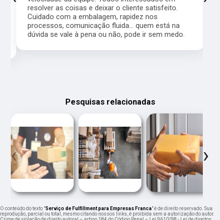
resolver as coisas e deixar o cliente satisfeito.
Cuidado com a embalagem, rapidez nos
processos, comunicação fluida... quem está na
a,
dúvida se vale à pena ou não, pode ir sem medo.
Pesquisas relacionadas
‹
›
O conteúdo do texto "
Serviço de Fulfillment para Empresas Franca
" é de direito reservado. Sua
reprodução, parcial ou total, mesmo citando nossos links, é proibida sem a autorização do autor.
Crime de violação de direito autoral – artigo 184 do Código Penal –
Lei 9610/98 - Lei de direitos