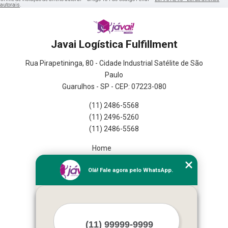
autorais
.
Javai Logística Fulfillment
Rua Pirapetininga, 80 - Cidade Industrial Satélite de São
Paulo
Guarulhos - SP - CEP: 07223-080
(11) 2486-5568
(11) 2496-5260
(11) 2486-5568
Home
Empresa
Olá! Fale agora pelo WhatsApp.
Missão
Serviços
Contato
Mapa do site
Mais Serviços