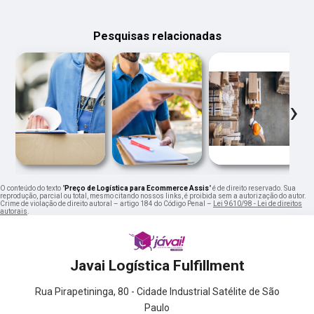
Pesquisas relacionadas
‹
›
O conteúdo do texto "
Preço de Logística para Ecommerce Assis
" é de direito reservado. Sua
reprodução, parcial ou total, mesmo citando nossos links, é proibida sem a autorização do autor.
Crime de violação de direito autoral – artigo 184 do Código Penal –
Lei 9610/98 - Lei de direitos
autorais
.
Javai Logística Fulfillment
Rua Pirapetininga, 80 - Cidade Industrial Satélite de São
Paulo