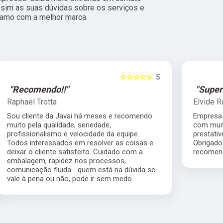
im as suas dúvidas sobre os serviços e
ramo com a melhor marca.
5
☆☆☆☆☆
5
"Super Recomendo!!!"
Elvide Ricardo Vitorino
Empresa altamente competente, me atendeu
com muita rapidez, motorista muito
prestativo, e valor que nos ajudou muito.
Obrigado pelos serviços prestados super
recomendo.