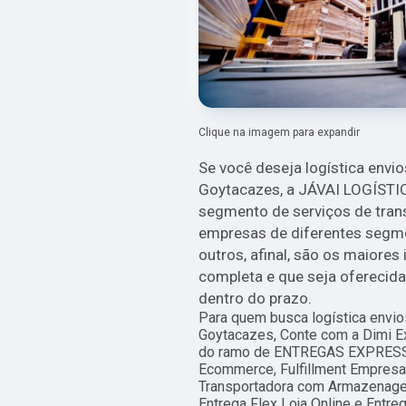
Clique na imagem para expandir
Se você deseja logística env
Goytacazes, a JÁVAI LOGÍSTI
segmento de serviços de transp
empresas de diferentes segmen
outros, afinal, são os maiores
completa e que seja oferecid
dentro do prazo.
Para quem busca logística env
Goytacazes, Conte com a Dimi Ex
do ramo de ENTREGAS EXPRESSAS
Ecommerce, Fulfillment Empresa
Transportadora com Armazenage
Entrega Flex Loja Online e Entre