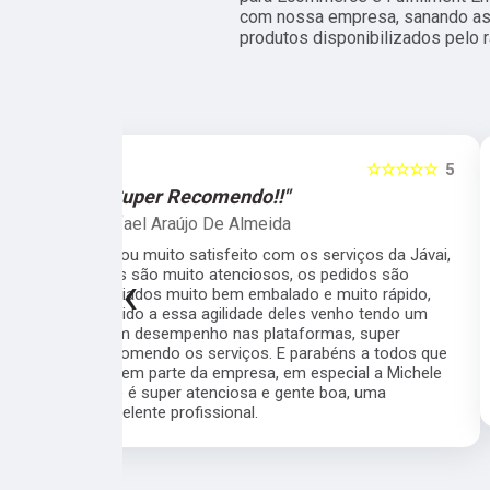
com nossa empresa, sanando ass
produtos disponibilizados pelo 
☆☆☆☆☆
5
☆☆☆☆☆
"Recomendo!!"
Raphael Trotta
viços da Jávai,
Sou cliente da Javai há meses e recomendo
didos são
muito pela qualidade, seriedade,
‹
ito rápido,
profissionalismo e velocidade da equipe.
ho tendo um
Todos interessados em resolver as coisas e
, super
deixar o cliente satisfeito. Cuidado com a
s a todos que
embalagem, rapidez nos processos,
ial a Michele
comunicação fluida... quem está na dúvida se
a, uma
vale à pena ou não, pode ir sem medo.