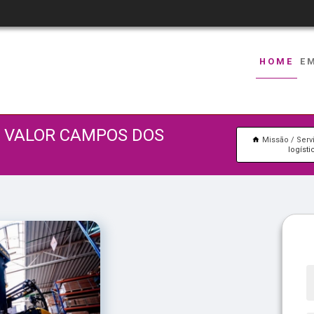
HOME
E
E VALOR CAMPOS DOS
Missão
Serv
logíst