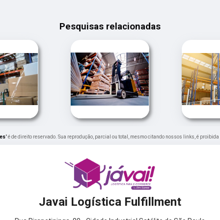
Pesquisas relacionadas
zes
" é de direito reservado. Sua reprodução, parcial ou total, mesmo citando nossos links, é proibida
Javai Logística Fulfillment