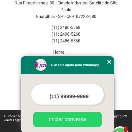
Rua Pirapetininga, 80 - Cidade Industrial Satélite de São
Paulo
Guarulhos - SP - CEP: 07223-080
(11) 2486-5568
(11) 2496-5260
(11) 2486-5568
Home
Empresa
Olá! Fale agora pelo WhatsApp.
Missão
Serviços
Contato
Mapa do site
Mais Serviços
O inteiro teor deste site está sujeito à proteção de direitos autorais. Copyright©
Iniciar conversa
Javai Logística Fulfillment (Lei 9610 de 19/02/1998)
1