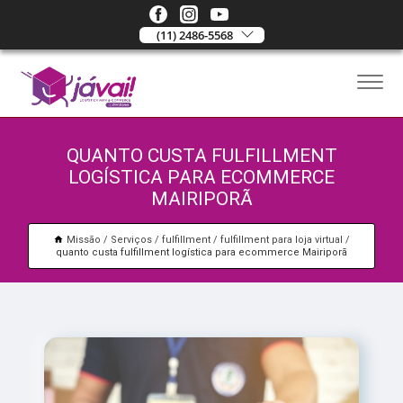
(11) 2486-5568
QUANTO CUSTA FULFILLMENT
LOGÍSTICA PARA ECOMMERCE
MAIRIPORÃ
Missão
Serviços
fulfillment
fulfillment para loja virtual
quanto custa fulfillment logística para ecommerce Mairiporã