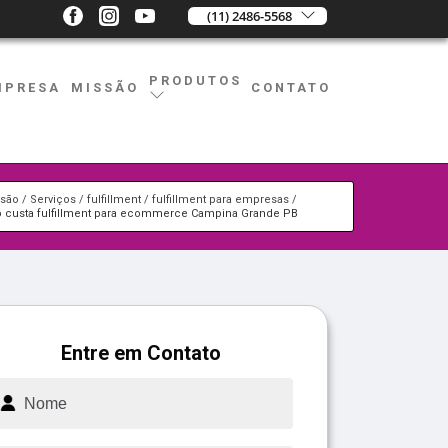
(11) 2486-5568
PRODUTOS
MPRESA
MISSÃO
CONTATO
ssão
Serviços
fulfillment
fulfillment para empresas
o custa fulfillment para ecommerce Campina Grande PB
Entre em Contato