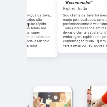
"Recomendo!!"
Raphael Trotta
viços da Jávai,
Sou cliente da Javai há meses e recomendo
didos são
muito pela qualidade, seriedade,
‹
ito rápido,
profissionalismo e velocidade da equipe.
ho tendo um
Todos interessados em resolver as coisas e
, super
deixar o cliente satisfeito. Cuidado com a
s a todos que
embalagem, rapidez nos processos,
ial a Michele
comunicação fluida... quem está na dúvida se
a, uma
vale à pena ou não, pode ir sem medo.
‹