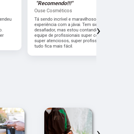
"Recomendo!!!"
"Super R
Ouse Cosméticos
Sandra Pe
Tá sendo incrível e maravilhoso a minha
Quero agrad
experiência com a jávai. Tem sido muito
comprometi
›
desafiador, mas estou contando com uma
cliente pr
equipe de profissionais super competentes,
com quem fi
super atenciosos, super profissionais...então
bom atendim
tudo fica mais fácil.
empresa.Con
cliente.
›