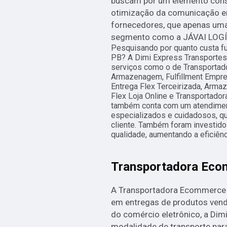
buscam por um elemento consi
otimização da comunicação en
fornecedores, que apenas uma
segmento como a JÁVAI LOGÍS
Pesquisando por quanto custa f
PB? A Dimi Express Transportes é
serviços como o de Transporta
Armazenagem, Fulfillment Empre
Entrega Flex Terceirizada, Arma
Flex Loja Online e Transportad
também conta com um atendimento
especializados e cuidadosos, q
cliente. Também foram investido
qualidade, aumentando a eficiênc
Transportadora Ec
A Transportadora Ecommerce é
em entregas de produtos ven
do comércio eletrônico, a Dim
modalidade de transporte par