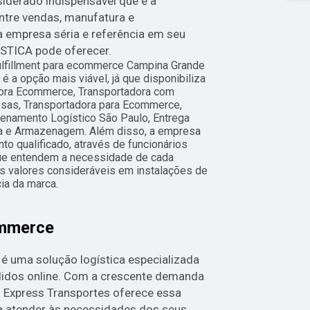
derado indispensável que é a
tre vendas, manufatura e
 empresa séria e referência em seu
TICA pode oferecer.
ulfillment para ecommerce Campina Grande
 a opção mais viável, já que disponibiliza
dora Ecommerce, Transportadora com
sas, Transportadora para Ecommerce,
zenamento Logístico São Paulo, Entrega
ora e Armazenagem. Além disso, a empresa
 qualificado, através de funcionários
ue entendem a necessidade de cada
s valores consideráveis em instalações de
ia da marca.
ommerce
 uma solução logística especializada
didos online. Com a crescente demanda
i Express Transportes oferece essa
a atender às necessidades dos seus