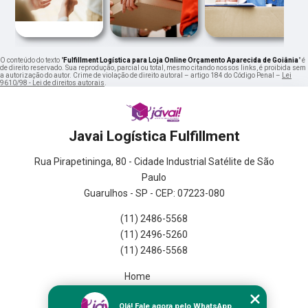
O conteúdo do texto "
Fulfillment Logística para Loja Online Orçamento Aparecida de Goiânia
" é
de direito reservado. Sua reprodução, parcial ou total, mesmo citando nossos links, é proibida sem
a autorização do autor. Crime de violação de direito autoral – artigo 184 do Código Penal –
Lei
9610/98 - Lei de direitos autorais
.
Javai Logística Fulfillment
Rua Pirapetininga, 80 - Cidade Industrial Satélite de São
Paulo
Guarulhos - SP - CEP: 07223-080
(11) 2486-5568
(11) 2496-5260
(11) 2486-5568
Home
Empresa
Olá! Fale agora pelo WhatsApp.