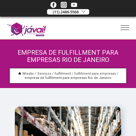
(11) 2486-5568
EMPRESA DE FULFILLMENT PARA
EMPRESAS RIO DE JANEIRO
Missão
Serviços
fulfillment
fulfillment para empresas
empresa de fulfillment para empresas Rio de Janeiro