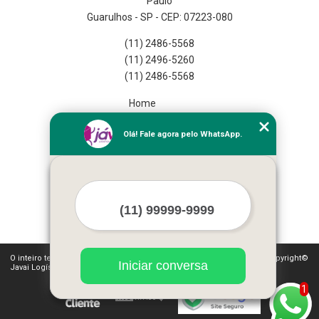
Paulo
Guarulhos - SP - CEP: 07223-080
(11) 2486-5568
(11) 2496-5260
(11) 2486-5568
Home
Empresa
Olá! Fale agora pelo WhatsApp.
Missão
Serviços
Contato
Mapa do site
Mais Serviços
O inteiro teor deste site está sujeito à proteção de direitos autorais. Copyright©
Iniciar conversa
Javai Logística Fulfillment (Lei 9610 de 19/02/1998)
1