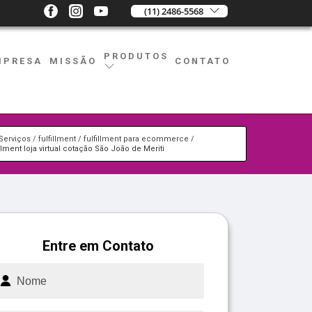
(11) 2486-5568
PRODUTOS
MPRESA
MISSÃO
CONTATO
Serviços
fulfillment
fulfillment para ecommerce
illment loja virtual cotação São João de Meriti
Entre em Contato