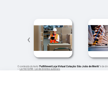
‹
O conteúdo do texto "
Fulfillment Loja Virtual Cotação São João de Meriti
" é de d
–
Lei 9610/98 - Lei de direitos autorais
.