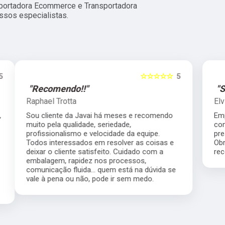
ortadora Ecommerce e Transportadora
sos especialistas.
5
☆☆☆☆☆
5
"Super Recomendo!!!"
Elvide Ricardo Vitorino
Empresa altamente competente, me atendeu
com muita rapidez, motorista muito
prestativo, e valor que nos ajudou muito.
Obrigado pelos serviços prestados super
recomendo.