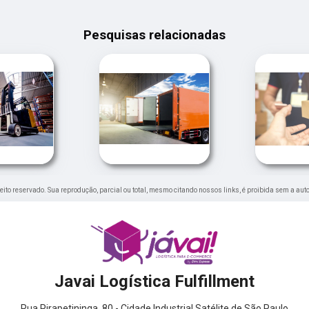
Pesquisas relacionadas
ireito reservado. Sua reprodução, parcial ou total, mesmo citando nossos links, é proibida sem a aut
Javai Logística Fulfillment
Rua Pirapetininga, 80 - Cidade Industrial Satélite de São Paulo