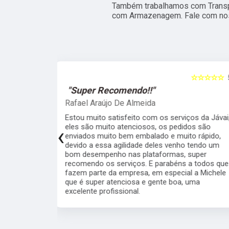
Também trabalhamos com Transp
com Armazenagem. Fale com nos
☆☆☆☆☆
5
☆☆☆☆☆
"Recomendo!!"
Raphael Trotta
viços da Jávai,
Sou cliente da Javai há meses e recomendo
didos são
muito pela qualidade, seriedade,
‹
ito rápido,
profissionalismo e velocidade da equipe.
ho tendo um
Todos interessados em resolver as coisas e
, super
deixar o cliente satisfeito. Cuidado com a
s a todos que
embalagem, rapidez nos processos,
ial a Michele
comunicação fluida... quem está na dúvida se
a, uma
vale à pena ou não, pode ir sem medo.