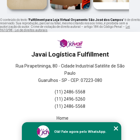
O conteúdo do texto "
Fulfillment para Loja Virtual Orçamento São José dos Campos
" é de direito
reservado. Sua reprodução, parcial ou total, mesmo citando nossos links, é proibida sem a
autorização do autor. Crime de violação de direito autoral – artigo 184 do Código Penal –
Lei
9610/98 - Lei de direitos autorais
.
Javai Logística Fulfillment
Rua Pirapetininga, 80 - Cidade Industrial Satélite de São
Paulo
Guarulhos - SP - CEP: 07223-080
(11) 2486-5568
(11) 2496-5260
(11) 2486-5568
Home
Empresa
Olá! Fale agora pelo WhatsApp.
Missão
Serviços