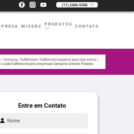
(11) 2486-5568
PRODUTOS
MPRESA
MISSÃO
CONTATO
o
Serviços
fulfillment
fulfillment logística para loja online
o custa fulfillment para empresas Campina Grande Paraiba
Entre em Contato