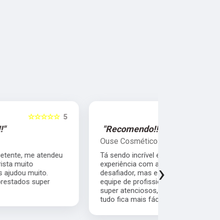
☆☆☆☆☆
5
"Recomendo!!!"
"Super R
Ouse Cosméticos
Sandra Pe
Tá sendo incrível e maravilhoso a minha
Quero agrad
experiência com a jávai. Tem sido muito
comprometi
›
desafiador, mas estou contando com uma
cliente pr
equipe de profissionais super competentes,
com quem fi
super atenciosos, super profissionais...então
bom atendim
tudo fica mais fácil.
empresa.Con
cliente.