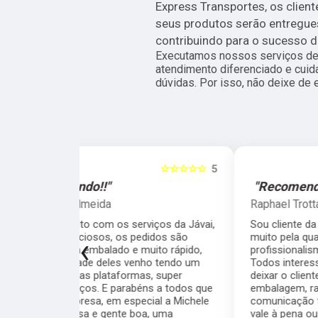
Express Transportes, os client
seus produtos serão entregues
contribuindo para o sucesso d
Executamos nossos serviços de 
atendimento diferenciado e cuid
dúvidas. Por isso, não deixe de 
☆☆☆☆☆
5
☆☆☆☆☆
"Recomendo!!"
Raphael Trotta
viços da Jávai,
Sou cliente da Javai há meses e recomendo
didos são
muito pela qualidade, seriedade,
‹
ito rápido,
profissionalismo e velocidade da equipe.
ho tendo um
Todos interessados em resolver as coisas e
, super
deixar o cliente satisfeito. Cuidado com a
s a todos que
embalagem, rapidez nos processos,
ial a Michele
comunicação fluida... quem está na dúvida se
a, uma
vale à pena ou não, pode ir sem medo.