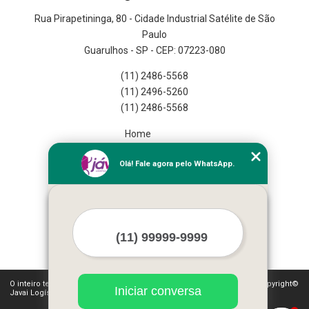
Rua Pirapetininga, 80 - Cidade Industrial Satélite de São
Paulo
Guarulhos - SP - CEP: 07223-080
(11) 2486-5568
(11) 2496-5260
(11) 2486-5568
Home
Empresa
Olá! Fale agora pelo WhatsApp.
Missão
Serviços
Contato
Mapa do site
Mais Serviços
O inteiro teor deste site está sujeito à proteção de direitos autorais. Copyright©
Iniciar conversa
Javai Logística Fulfillment (Lei 9610 de 19/02/1998)