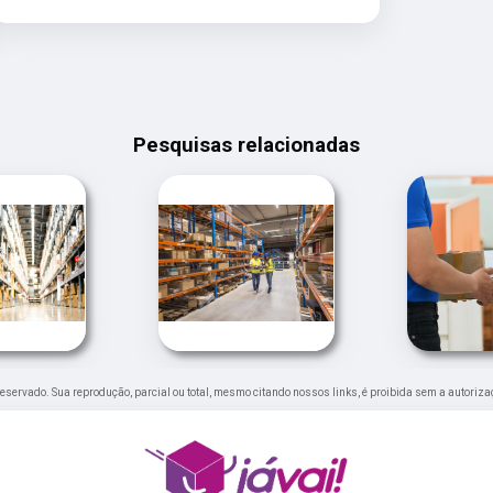
Pesquisas relacionadas
o reservado. Sua reprodução, parcial ou total, mesmo citando nossos links, é proibida sem a autoriza