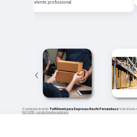
‹
O conteúdo do texto "
Fulfillment para Empresas Recife Pernambuco
" é de direit
9610/98 - Lei de direitos autorais
.