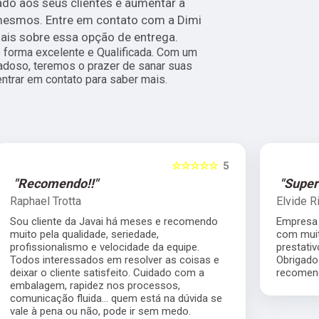
ado aos seus clientes e aumentar a
 mesmos. Entre em contato com a Dimi
ais sobre essa opção de entrega.
forma excelente e Qualificada. Com um
adoso, teremos o prazer de sanar suas
entrar em contato para saber mais.
5
☆☆☆☆☆
5
"Super Recomendo!!!"
Elvide Ricardo Vitorino
Empresa altamente competente, me atendeu
com muita rapidez, motorista muito
prestativo, e valor que nos ajudou muito.
Obrigado pelos serviços prestados super
recomendo.