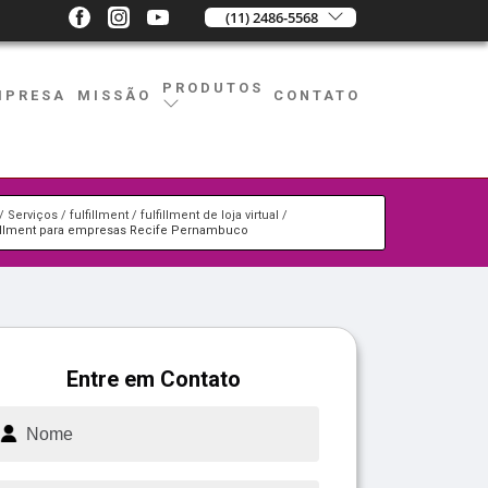
(11) 2486-5568
PRODUTOS
MPRESA
MISSÃO
CONTATO
Serviços
fulfillment
fulfillment de loja virtual
fillment para empresas Recife Pernambuco
Entre em Contato