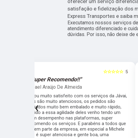
oferecer um serviço diferenci
satisfação e fidelização dos
Express Transportes e saiba m
Executamos nossos serviços de 
atendimento diferenciado e cuid
dúvidas. Por isso, não deixe de 
☆☆☆☆☆
5
☆☆☆☆☆
"Recomendo!!"
Raphael Trotta
viços da Jávai,
Sou cliente da Javai há meses e recomendo
didos são
muito pela qualidade, seriedade,
‹
ito rápido,
profissionalismo e velocidade da equipe.
ho tendo um
Todos interessados em resolver as coisas e
, super
deixar o cliente satisfeito. Cuidado com a
s a todos que
embalagem, rapidez nos processos,
ial a Michele
comunicação fluida... quem está na dúvida se
a, uma
vale à pena ou não, pode ir sem medo.