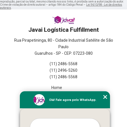
reprodução, parcial ou total, mesmo citando nossos links, é proibida sem a autorização do autor.
Crime de violação de direito autoral – artigo 184 do Código Penal –
Lei 9610/98 - Lei de direitos
autorais
.
Javai Logística Fulfillment
Rua Pirapetininga, 80 - Cidade Industrial Satélite de São
Paulo
Guarulhos - SP - CEP: 07223-080
(11) 2486-5568
(11) 2496-5260
(11) 2486-5568
Home
Empresa
Olá! Fale agora pelo WhatsApp.
Missão
Serviços
Contato
Mapa do site
Mais Serviços