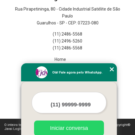
Rua Pirapetininga, 80 - Cidade Industrial Satélite de São
Paulo
Guarulhos - SP - CEP: 07223-080
(11) 2486-5568
(11) 2496-5260
(11) 2486-5568
Home
Empresa
Olá! Fale agora pelo WhatsApp.
Missão
Serviços
Contato
Mapa do site
Mais Serviços
O inteiro teor deste site está sujeito à proteção de direitos autorais. Copyright©
Iniciar conversa
Javai Logística Fulfillment (Lei 9610 de 19/02/1998)