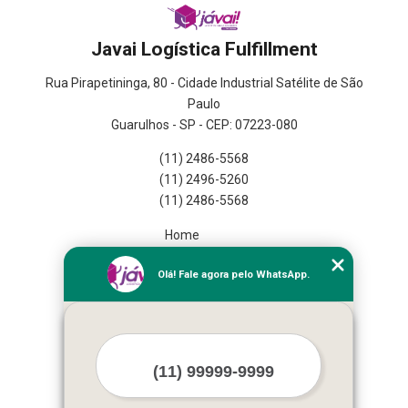
Javai Logística Fulfillment
Rua Pirapetininga, 80 - Cidade Industrial Satélite de São
Paulo
Guarulhos - SP - CEP: 07223-080
(11) 2486-5568
(11) 2496-5260
(11) 2486-5568
Home
Empresa
Olá! Fale agora pelo WhatsApp.
Missão
Serviços
Contato
Mapa do site
Mais Serviços