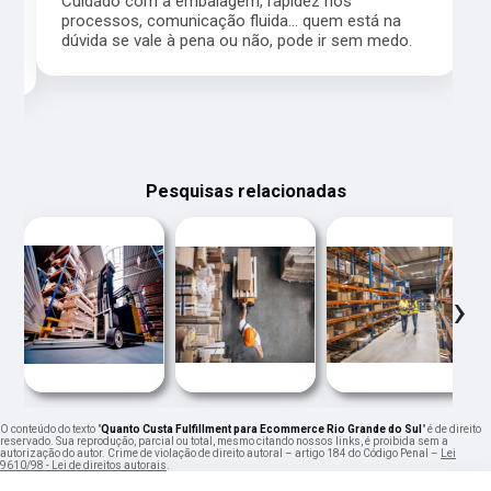
Cuidado com a embalagem, rapidez nos
processos, comunicação fluida... quem está na
a,
dúvida se vale à pena ou não, pode ir sem medo.
Pesquisas relacionadas
‹
›
O conteúdo do texto "
Quanto Custa Fulfillment para Ecommerce Rio Grande do Sul
" é de direito
reservado. Sua reprodução, parcial ou total, mesmo citando nossos links, é proibida sem a
autorização do autor. Crime de violação de direito autoral – artigo 184 do Código Penal –
Lei
9610/98 - Lei de direitos autorais
.