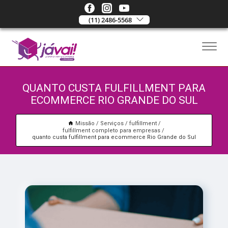
(11) 2486-5568
QUANTO CUSTA FULFILLMENT PARA
ECOMMERCE RIO GRANDE DO SUL
Missão
Serviços
fulfillment
fulfillment completo para empresas
quanto custa fulfillment para ecommerce Rio Grande do Sul