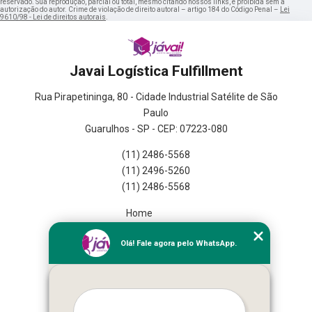
reservado. Sua reprodução, parcial ou total, mesmo citando nossos links, é proibida sem a
autorização do autor. Crime de violação de direito autoral – artigo 184 do Código Penal –
Lei
9610/98 - Lei de direitos autorais
.
Javai Logística Fulfillment
Rua Pirapetininga, 80 - Cidade Industrial Satélite de São
Paulo
Guarulhos - SP - CEP: 07223-080
(11) 2486-5568
(11) 2496-5260
(11) 2486-5568
Home
Empresa
Olá! Fale agora pelo WhatsApp.
Missão
Serviços
Contato
Mapa do site
Mais Serviços