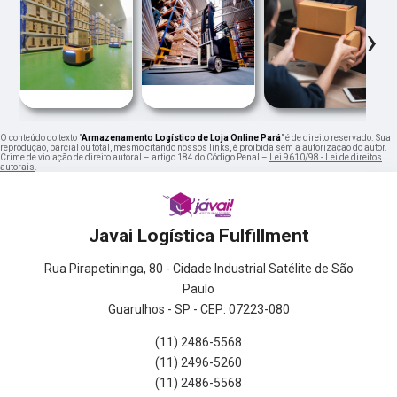
‹
›
O conteúdo do texto "
Armazenamento Logístico de Loja Online Pará
" é de direito reservado. Sua
reprodução, parcial ou total, mesmo citando nossos links, é proibida sem a autorização do autor.
Crime de violação de direito autoral – artigo 184 do Código Penal –
Lei 9610/98 - Lei de direitos
autorais
.
Javai Logística Fulfillment
Rua Pirapetininga, 80 - Cidade Industrial Satélite de São
Paulo
Guarulhos - SP - CEP: 07223-080
(11) 2486-5568
(11) 2496-5260
(11) 2486-5568