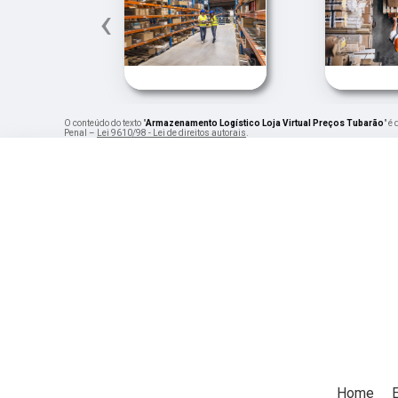
‹
O conteúdo do texto "
Armazenamento Logístico Loja Virtual Preços Tubarão
" é
Penal –
Lei 9610/98 - Lei de direitos autorais
.
Home