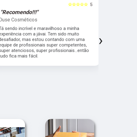
☆☆☆☆☆
5
"Recomendo!!!"
"Super R
Ouse Cosméticos
Sandra Pe
Tá sendo incrível e maravilhoso a minha
Quero agrad
experiência com a jávai. Tem sido muito
comprometi
›
desafiador, mas estou contando com uma
cliente pr
equipe de profissionais super competentes,
com quem fi
super atenciosos, super profissionais...então
bom atendim
tudo fica mais fácil.
empresa.Con
cliente.