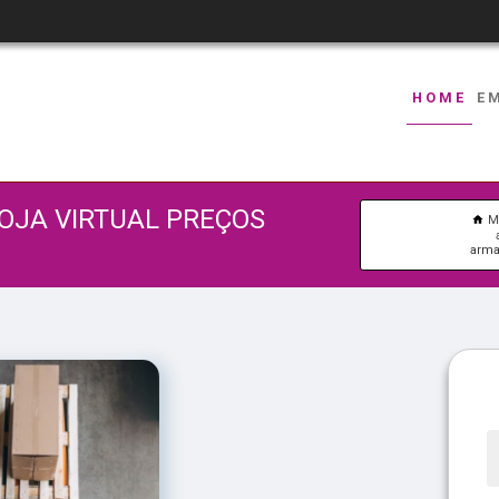
HOME
E
OJA VIRTUAL PREÇOS
M
arma