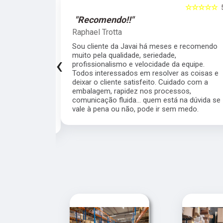
☆☆☆☆☆
5
☆☆☆☆☆
"Recomendo!!"
Raphael Trotta
viços da Jávai,
Sou cliente da Javai há meses e recomendo
didos são
muito pela qualidade, seriedade,
‹
ito rápido,
profissionalismo e velocidade da equipe.
ho tendo um
Todos interessados em resolver as coisas e
, super
deixar o cliente satisfeito. Cuidado com a
s a todos que
embalagem, rapidez nos processos,
ial a Michele
comunicação fluida... quem está na dúvida se
a, uma
vale à pena ou não, pode ir sem medo.